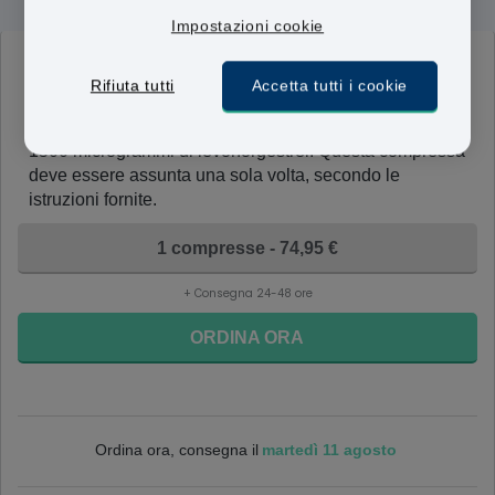
Impostazioni cookie
Levonelle 1500
Rifiuta tutti
Accetta tutti i cookie
1500mcg
Una compressa di Levonelle 1500 di Bayer contiene
1500 microgrammi di levonorgestrel. Questa compressa
deve essere assunta una sola volta, secondo le
istruzioni fornite.
1 compresse - 74,95 €
+ Consegna 24-48 ore
ORDINA ORA
martedì 11 agosto
Ordina ora, consegna il