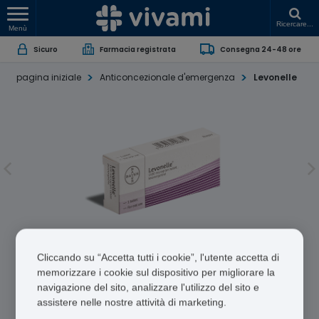
Ricercare...
Menù
Sicuro
Farmacia registrata
Consegna 24-48 ore
pagina iniziale
Anticoncezionale d'emergenza
Levonelle
Allarme di sicurezza
Cliccando su “Accetta tutti i cookie”, l'utente accetta di
memorizzare i cookie sul dispositivo per migliorare la
Levonelle
navigazione del sito, analizzare l'utilizzo del sito e
assistere nelle nostre attività di marketing.
Levonorgestrel