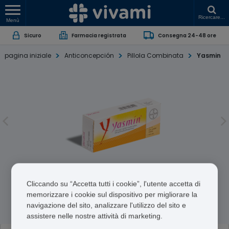
Ricercare...
Menù
Sicuro
Farmacia registrata
Consegna 24-48 ore
pagina iniziale
Anticoncepción
Pillola Combinata
Yasmin
Yasmin
Cliccando su “Accetta tutti i cookie”, l'utente accetta di
memorizzare i cookie sul dispositivo per migliorare la
Ethinylestradiol/Drospirenone
navigazione del sito, analizzare l'utilizzo del sito e
assistere nelle nostre attività di marketing.