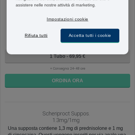
assistere nelle nostre attività di marketing.
Scheriproct
0.005
Impostazioni cookie
In ogni g di unguento ci sono 1,9 mg di prednisolone e 5
mg di cincocaina. Questo viene applicato alla regione
Rifiuta tutti
Accetta tutti i cookie
interessata due volte al giorno per un periodo non
superiore a 7 giorni
1 Tubo - 69,95 €
+ Consegna 24-48 ore
ORDINA ORA
Scheriproct Suppos.
1.3mg/1mg
Una supposta contiene 1,3 mg di prednisolone e 1 mg
di cincocaina. Questi vengono inseriti per via anale una