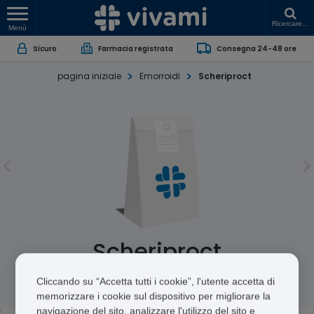
Ricercare...
Menù
Sicuro
Farmacia registrata
Consegna 24-48 ore
pagina iniziale
Emorroidi
Scheriproct
Scheriproct
Prednisolone Hexanoate/Cinchocaine Hydrochloride
Cliccando su “Accetta tutti i cookie”, l'utente accetta di
memorizzare i cookie sul dispositivo per migliorare la
navigazione del sito, analizzare l'utilizzo del sito e