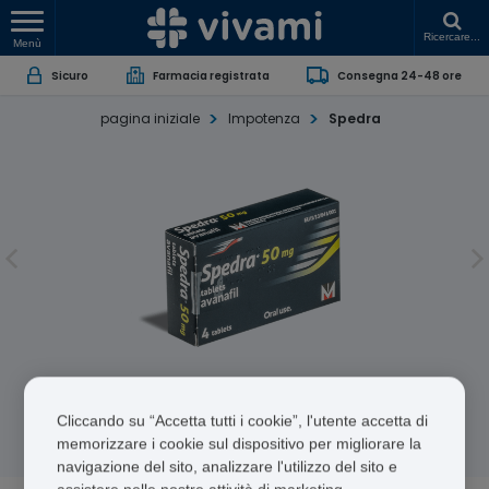
Ricercare...
Menù
Sicuro
Farmacia registrata
Consegna 24-48 ore
pagina iniziale
Impotenza
Spedra
Spedra
Cliccando su “Accetta tutti i cookie”, l'utente accetta di
Avanafil
memorizzare i cookie sul dispositivo per migliorare la
navigazione del sito, analizzare l'utilizzo del sito e
assistere nelle nostre attività di marketing.