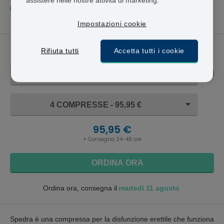
Generalmente, i nostri pazienti ordinano
12 compresse
ogni
2 mesi.
Impostazioni cookie
Spedra
Rifiuta tutti
Accetta tutti i cookie
50MG
4 COMPRESSE - 95,95 €
95,95 €
+ Consegna 24-48 ore
ORDINA ORA
martedì 11 agosto
Ordina ora, consegna il
Spedra è una compressa per la disfunzione erettile che funziona