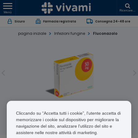
Ricercare...
Menù
Sicuro
Farmacia registrata
Consegna 24-48 ore
pagina iniziale
Infezioni fungine
Fluconazolo
Fluconazolo
Cliccando su “Accetta tutti i cookie”, l'utente accetta di
memorizzare i cookie sul dispositivo per migliorare la
Fluconazole
navigazione del sito, analizzare l'utilizzo del sito e
assistere nelle nostre attività di marketing.