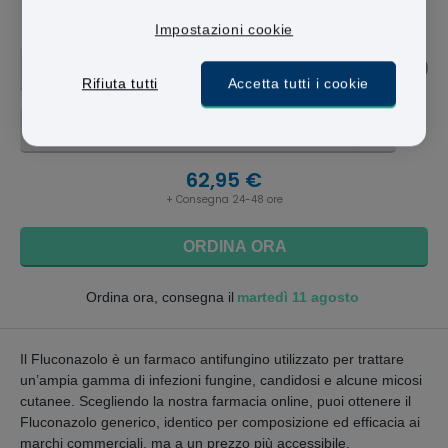
Fluconazole
Impostazioni cookie
50MG
Rifiuta tutti
Accetta tutti i cookie
7 CAPSULE - 62,95 €
62,95 €
+ Consegna 24-48 ore
ORDINA ORA
martedì 11 agosto
Ordina ora, consegna il
Il Fluconazolo è un farmaco antifungino utilizzato per trattare
un’ampia gamma di infezioni fungine, candidosi e alcune micosi
cutanee. Scegliendo la nostra farmacia online, puoi ottenere il
Fluconazolo generico, identico per composizione ed efficacia ai
marchi commerciali, ma a un prezzo più accessibile.