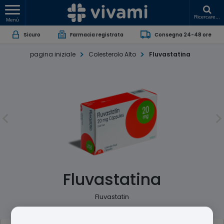
Ricercare...
Menù
Sicuro
Farmacia registrata
Consegna 24-48 ore
pagina iniziale
Colesterolo Alto
Fluvastatina
Fluvastatina
Fluvastatin