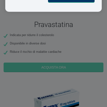
Pravastatina
Indicata per ridurre il colesterolo
Disponibile in diverse dosi
Riduce il rischio di malattie cardiache
ACQUISTA ORA