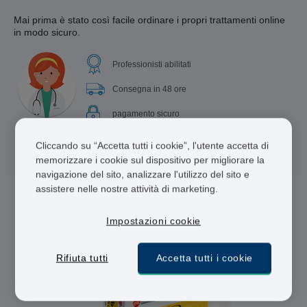
Mai prima è stato così facile ordinare i propri trattamenti online
in modo sicuro.
Professionisti abilitati
Consegna in 48 ore
pagamento sicuro
Cliccando su “Accetta tutti i cookie”, l'utente accetta di
memorizzare i cookie sul dispositivo per migliorare la
navigazione del sito, analizzare l'utilizzo del sito e
assistere nelle nostre attività di marketing.
4 farmaci per Ipertrofia Prostatica Benigna
Impostazioni cookie
Rifiuta tutti
Accetta tutti i cookie