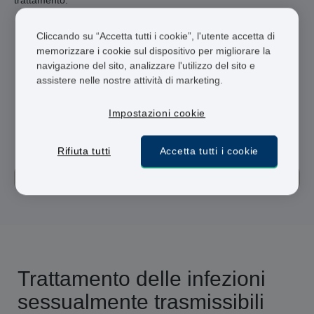
trattamento.
Professionisti abilitati
Cliccando su “Accetta tutti i cookie”, l'utente accetta di
memorizzare i cookie sul dispositivo per migliorare la
Consegna in 48 ore
navigazione del sito, analizzare l'utilizzo del sito e
assistere nelle nostre attività di marketing.
pagamento sicuro
Impostazioni cookie
Clamidia
Verrugas Genitales
Gonorrea
Rifiuta tutti
Accetta tutti i cookie
Herpes
Sífilis
Tricomoniasis Vaginal
PrEP
Trattamento delle
infezioni
sessualmente trasmissibili