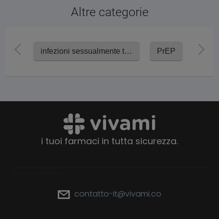
Altre categorie
infezioni sessualmente trasmissibili (IST)
PrEP
Candi
i tuoi farmaci in tutta sicurezza.
footerCopyright
contatto-it@vivami.co