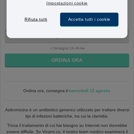
Impostazioni cookie
Azithromycin
500mg
Rifiuta tutti
Accetta tutti i cookie
Trattamento di 3 giorni per la clamidia
4 compresse - 76,95 €
+ Consegna 24-48 ore
ORDINA ORA
mercoledì 12 agosto
Ordina ora, consegna il
Azitromicina è un antibiotico generico utilizzato per trattare diversi
tipi di infezioni batteriche, tra cui la clamidia.
Trova il trattamento di cui hai bisogno su Internet non dovrebbe
essere difficile. Su Vivami.co, il nostro team medico esaminerà il