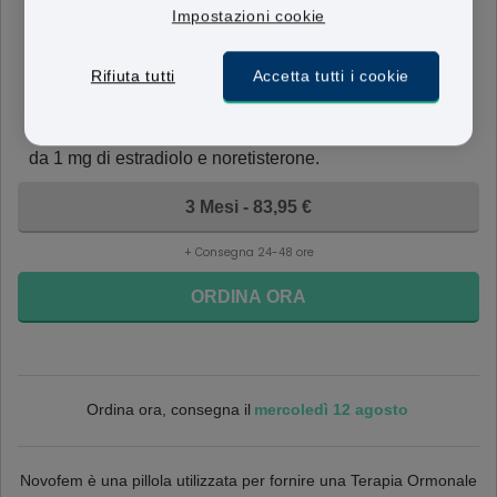
Impostazioni cookie
Novofem
1mg/1mg
Rifiuta tutti
Accetta tutti i cookie
La fornitura mensile di questo trattamento è composta
da: 16 compresse rosse, contenenti una dose da 1 mg
di estradiolo; e 12 compresse bianche, contenenti dosi
da 1 mg di estradiolo e noretisterone.
3 Mesi - 83,95 €
+ Consegna 24-48 ore
ORDINA ORA
mercoledì 12 agosto
Ordina ora, consegna il
Novofem è una pillola utilizzata per fornire una Terapia Ormonale