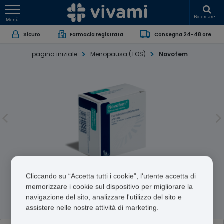
Ricercare...
Menù
Sicuro
Farmacia registrata
Consegna 24-48 ore
pagina iniziale
Menopausa (TOS)
Novofem
Novofem
Cliccando su “Accetta tutti i cookie”, l'utente accetta di
memorizzare i cookie sul dispositivo per migliorare la
Estradiol/Norethisterone Acetate
navigazione del sito, analizzare l'utilizzo del sito e
assistere nelle nostre attività di marketing.