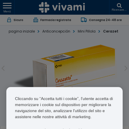
Ricercare...
Menù
Sicuro
Farmacia registrata
Consegna 24-48 ore
pagina iniziale
Anticoncepción
Mini Pillola
Cerazet
Cliccando su “Accetta tutti i cookie”, l'utente accetta di
Cerazet
memorizzare i cookie sul dispositivo per migliorare la
navigazione del sito, analizzare l'utilizzo del sito e
Desogestrel
assistere nelle nostre attività di marketing.