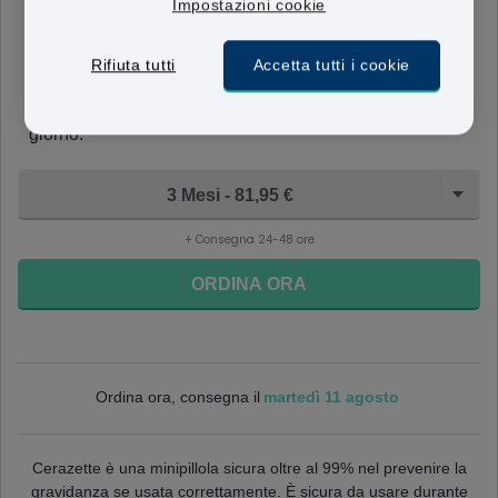
Impostazioni cookie
Cerazette
75mcg
Rifiuta tutti
Accetta tutti i cookie
Le compresse di Cerazette contengono 75 microgrammi
di desogestrel. Questi vengono presi una volta al
giorno.
3 Mesi - 81,95 €
+ Consegna 24-48 ore
ORDINA ORA
martedì 11 agosto
Ordina ora, consegna il
Cerazette è una minipillola sicura oltre al 99% nel prevenire la
gravidanza se usata correttamente. È sicura da usare durante