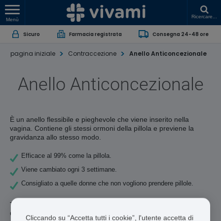
Ricercare...
Menù
Sicuro
Farmacia registrata
Consegna 24-48 ore
pagina iniziale
Contraccezione
Anello Anticoncezionale
Anello Anticoncezionale
È un anello flessibile e pieghevole che viene inserito nella
vagina. Contiene gli stessi ormoni della pillola e previene la
gravidanza allo stesso modo.
Efficace al 99% come la pillola.
Viene cambiato ogni 3 settimane.
Consigliato a quelle donne che non vogliono prendere pillole.
Trovare online il trattamento di cui hai bisogno è molto semplice.
Con il nostro servizio online riservato puoi ottenere una
Cliccando su “Accetta tutti i cookie”, l'utente accetta di