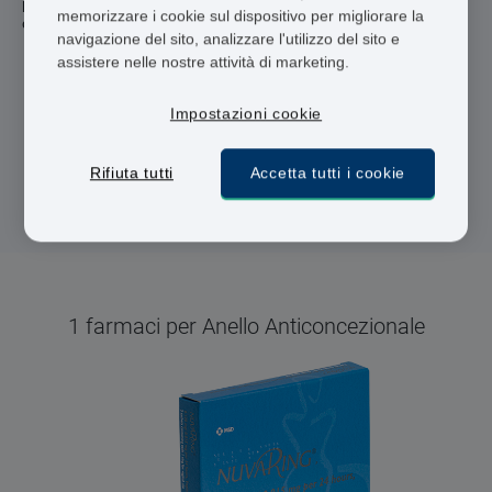
prescrizione da un medico registrato e ricevere il farmaco a
memorizzare i cookie sul dispositivo per migliorare la
casa in meno di 24 ore.
navigazione del sito, analizzare l'utilizzo del sito e
assistere nelle nostre attività di marketing.
Professionisti abilitati
Impostazioni cookie
Consegna in 48 ore
pagamento sicuro
Rifiuta tutti
Accetta tutti i cookie
1 farmaci per Anello Anticoncezionale