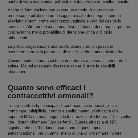
punto di vista economico, potresti orientarti verso un anello mensile
.
Anche la formulazione può essere un criterio. Alcune donne
preferiscono pillole con un dosaggio più alto di estrogeni perché
alleviano sintomi come secchezza vaginale e calo del desiderio
sessuale. Altre preferiscono una dose più bassa di estrogeni, perché
così avranno meno probabilità di ritenzione idrica o di ciclo
abbondante.
La pillola progestinica è adatta alle donne che non possono
assumere estrogeni per motivi di salute, o che stanno allattando.
Quindi è perlopiù una questione di preferenze personali e di stato di
salute. Ma noi possiamo discutere con te di tutte le possibili
alternative.
Quanto sono efficaci i
contraccettivi ormonali?
Tutti e quattro i tipi principali di contraccettivi ormonali (pillola
combinata, minipillola, cerotto e anello) hanno un’efficacia che
supera il 99% se usati seguendo le istruzioni alla lettera. [1] È quello
che i dottori chiamano “uso perfetto”. Questa efficacia al 99%
significa che se 100 donne usano uno di questi tipi di
anticoncezionali per un anno, meno di una di loro rimarrà incinta.