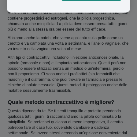
pochino di assistenza da parte di un medico o di un’infermiera.
Su Vivami offriamo sia la pillola orale contraccettiva combinata, che
contiene progestinici ed estrogeni, che la pillola progestinica,
chiamata anche minipillola. La pillola deve essere presa tutti i giorni
più o meno alla stessa ora per essere del tutto efficace.
Abbiamo anche la patch, che viene applicata sulla pelle come un
cerotto e va cambiata una volta a settimana, e l’anello vaginale, che
va inserito nella vagina una volta al mese.
Altri tipi di contraccettivi includono l’iniezione anticoncezionale, la
spirale (ormonale e non) e l’impianto sottocutaneo. Questi però non
possono essere utilizzati senza un medico o un’infermiera, perciò
non li proponiamo. Ci sono anche i profilattici (sia femminili che
maschili) e il diaframma, che puoi trovare in farmacia e presso le
cliniche di salute sessuale. Questi metodi ti proteggono anche dalle
malattie sessualmente trasmissibili.
Quale metodo contraccettivo è migliore?
Questo dipende da te.
Se ti senti tranquilla e protetta prendendo
qualcosa tutti i giorni, ti raccomandiamo la pillola combinata o la
minipillola. Se preferisci qualcosa di meno impegnativo, il cerotto
potrebbe fare al caso tuo, dovendolo cambiare a cadenza
settimanale. Se invece stessi cercando un’opzione conveniente dal