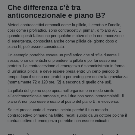
Che differenza c’è tra
anticoncezionale e piano B?
Metodi contraccettivi ormonali come la pillola, il cerotto e l’anello,
così come i profilattici, sono contraccettivi primari, o “piano A”. È
quando questi falliscono per qualche motivo che la contraccezione
di emergenza, conosciuta anche come pillola del giorno dopo o
piano B, può essere considerata.
Un esempio potrebbe essere un profilattico che si sfila durante il
sesso, o se dimentichi di prendere la pillola e poi fai sesso non
protetto. La contraccezione di emergenza è somministrata in forma
di un’unica pillola, e deve essere presa entro un certo periodo di
tempo dopo il sesso non protetto per proteggere contro la gravidanza
(normalmente 72 o 120 ore, [2] a seconda di quello che usi).
La pillola del giorno dopo opera nell’organismo in modo simile
all’anticoncezionale ormonale, ma i due non sono intercambiabili. Il
piano A non può essere usato al posto del piano B, e viceversa.
Se sei preoccupata di essere incinta perché il tuo metodo
contraccettivo primario ha fallito, recati subito da un dottore poiché il
contraccettivo di emergenza potrebbe non essere indicato.