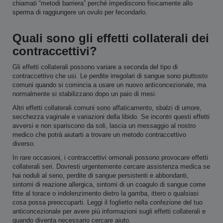
chiamati “metodi barriera” perché impediscono fisicamente allo
sperma di raggiungere un ovulo per fecondarlo.
Quali sono gli effetti collaterali dei
contraccettivi?
Gli effetti collaterali possono variare a seconda del tipo di
contraccettivo che usi. Le perdite irregolari di sangue sono piuttosto
comuni quando si comincia a usare un nuovo anticoncezionale, ma
normalmente si stabilizzano dopo un paio di mesi.
Altri effetti collaterali comuni sono affaticamento, sbalzi di umore,
secchezza vaginale e variazioni della libido. Se incontri questi effetti
avversi e non spariscono da soli, lascia un messaggio al nostro
medico che potrà aiutarti a trovare un metodo contraccettivo
diverso.
In rare occasioni, i contraccettivi ormonali possono provocare effetti
collaterali seri. Dovresti urgentemente cercare assistenza medica se
hai noduli al seno, perdite di sangue persistenti e abbondanti,
sintomi di reazione allergica, sintomi di un coagulo di sangue come
fitte al torace o indolenzimento dietro la gamba, ittero o qualsiasi
cosa possa preoccuparti. Leggi il foglietto nella confezione del tuo
anticoncezionale per avere più informazioni sugli effetti collaterali e
quando diventa necessario cercare aiuto.