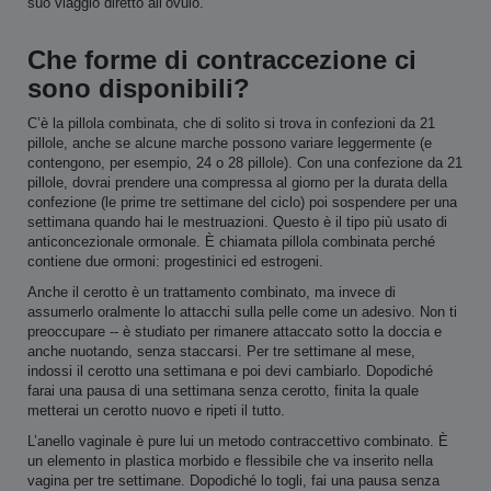
suo viaggio diretto all’ovulo.
Che forme di contraccezione ci
sono disponibili?
C’è la pillola combinata, che di solito si trova in confezioni da 21
pillole, anche se alcune marche possono variare leggermente (e
contengono, per esempio, 24 o 28 pillole). Con una confezione da 21
pillole, dovrai prendere una compressa al giorno per la durata della
confezione (le prime tre settimane del ciclo) poi sospendere per una
settimana quando hai le mestruazioni. Questo è il tipo più usato di
anticoncezionale ormonale. È chiamata pillola combinata perché
contiene due ormoni: progestinici ed estrogeni.
Anche il cerotto è un trattamento combinato, ma invece di
assumerlo oralmente lo attacchi sulla pelle come un adesivo. Non ti
preoccupare -- è studiato per rimanere attaccato sotto la doccia e
anche nuotando, senza staccarsi. Per tre settimane al mese,
indossi il cerotto una settimana e poi devi cambiarlo. Dopodiché
farai una pausa di una settimana senza cerotto, finita la quale
metterai un cerotto nuovo e ripeti il tutto.
L’anello vaginale è pure lui un metodo contraccettivo combinato. È
un elemento in plastica morbido e flessibile che va inserito nella
vagina per tre settimane. Dopodiché lo togli, fai una pausa senza