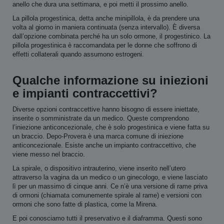
anello che dura una settimana, e poi metti il prossimo anello.
La pillola progestinica, detta anche minipillola, è da prendere una
volta al giorno in maniera continuata (senza intervallo). È diversa
dall’opzione combinata perché ha un solo ormone, il progestinico. La
pillola progestinica è raccomandata per le donne che soffrono di
effetti collaterali quando assumono estrogeni.
Qualche informazione su iniezioni
e impianti contraccettivi?
Diverse opzioni contraccettive hanno bisogno di essere iniettate,
inserite o somministrate da un medico. Queste comprendono
l’iniezione anticoncezionale, che è solo progestinica e viene fatta su
un braccio. Depo-Provera è una marca comune di iniezione
anticoncezionale. Esiste anche un impianto contraccettivo, che
viene messo nel braccio.
La spirale, o dispositivo intrauterino, viene inserito nell’utero
attraverso la vagina da un medico o un ginecologo, e viene lasciato
lì per un massimo di cinque anni. Ce n’è una versione di rame priva
di ormoni (chiamata comunemente spirale al rame) e versioni con
ormoni che sono fatte di plastica, come la Mirena.
E poi conosciamo tutti il preservativo e il diaframma. Questi sono