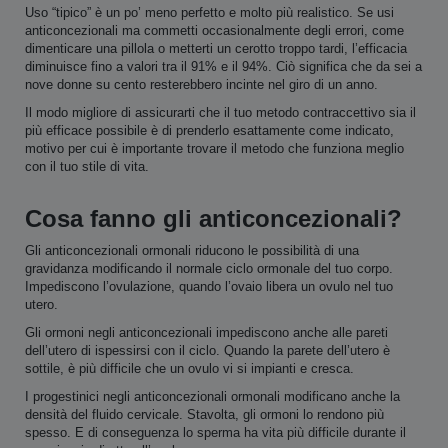
Uso “tipico” è un po’ meno perfetto e molto più realistico. Se usi
anticoncezionali ma commetti occasionalmente degli errori, come
dimenticare una pillola o metterti un cerotto troppo tardi, l’efficacia
diminuisce fino a valori tra il 91% e il 94%. Ciò significa che da sei a
nove donne su cento resterebbero incinte nel giro di un anno.
Il modo migliore di assicurarti che il tuo metodo contraccettivo sia il
più efficace possibile è di prenderlo esattamente come indicato,
motivo per cui è importante trovare il metodo che funziona meglio
con il tuo stile di vita.
Cosa fanno gli anticoncezionali?
Gli anticoncezionali ormonali riducono le possibilità di una
gravidanza modificando il normale ciclo ormonale del tuo corpo.
Impediscono l’ovulazione, quando l’ovaio libera un ovulo nel tuo
utero.
Gli ormoni negli anticoncezionali impediscono anche alle pareti
dell’utero di ispessirsi con il ciclo. Quando la parete dell’utero è
sottile, è più difficile che un ovulo vi si impianti e cresca.
I progestinici negli anticoncezionali ormonali modificano anche la
densità del fluido cervicale. Stavolta, gli ormoni lo rendono più
spesso. E di conseguenza lo sperma ha vita più difficile durante il