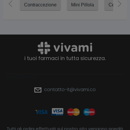
Contraccezione
Mini Pillola
Cerotto A
i tuoi farmaci in tutta sicurezza.
footerCopyright
contatto-it@vivami.co
Tutti gli ordini effettuati sul nostro sito vengono spediti