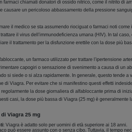
farmaci chiamati donatori di ossido nitrico, come il nitrito di a
be causare un pericoloso abbassamento della pressione sangui
mare il medico se sta assumendo riociguat o farmaci noti come in
r trattare il virus dell'immunodeficienza umana (HIV). In tal caso, 
ziare il trattamento per la disfunzione erettile con la dose più ba
loccante, un farmaco utilizzato per trattare l'ipertensione arteri
erimentare capogiri o sensazione di svenimento a causa di un 
o si siede o si alza rapidamente. In generale, questo tende a ver
 di Viagra. Per evitare che si manifestino questi effetti indesidera
egolarmente la dose giornaliera di alfabloccante prima di iniziar
 questi casi, la dose più bassa di Viagra (25 mg) è generalmente
o di Viagra 25 mg
ti
: Viagra è adatto solo per uomini di età superiore ai 18 anni.
aco può essere assunto con o senza cibo. Tuttavia, il tempo nec