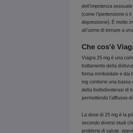
dell'impotenza sessuale s
(come l'ipertensione o il
depressione). È molto im
all'uomo di tornare a un
Che cos'è Viag
Viagra 25 mg è una comp
trattamento della disfunz
forma romboidale e dai bo
mg contiene una bassa dos
della fosfodiesterasi di 
permettendo l'afflusso d
La dose di 25 mg è la pi
secondo diversi studi cl
problemi di salute, oppur