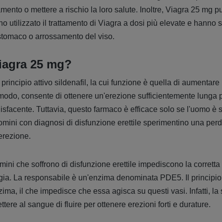
ttamento o mettere a rischio la loro salute. Inoltre, Viagra 25 m
 utilizzato il trattamento di Viagra a dosi più elevate e hanno s
 stomaco o arrossamento del viso.
iagra 25 mg?
principio attivo sildenafil, la cui funzione è quella di aumentare
 modo, consente di ottenere un'erezione sufficientemente lunga p
disfacente. Tuttavia, questo farmaco è efficace solo se l'uomo è
omini con diagnosi di disfunzione erettile sperimentino una perd
erezione.
mini che soffrono di disfunzione erettile impediscono la corrett
ia. La responsabile è un'enzima denominata PDE5. Il principio 
zima, il che impedisce che essa agisca su questi vasi. Infatti, la
ttere al sangue di fluire per ottenere erezioni forti e durature.