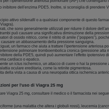
nti per l'ipertensione arteriosa polmonare (IAP) che contengano il
tro inibitore dell'enzima PDE5. Inoltre, si sconsiglia di prendere 
incipio attivo sildenafil o a qualsiasi componente di questo farma
Viagra).
ati, che sono generalmente utilizzati per ridurre il dolore dell'a
trambi può causare una significativa diminuzione della pressio
atori di ossido nitrico, come il nitrito di amile ("poppers"), poic
ò causare un abbassamento della pressione sanguigna.
iguat, un farmaco che aiuta a trattare l'ipertensione arteriosa 
'ipertensione polmonare tromboembolica cronica (pressione alta 
inibitore della PDE5, quindi può aumentare l'effetto ipotensivo d
ema cardiaco o epatico.
nte un ictus ischemico, un attacco di cuore o hai la pressione 
alattia oculare ereditaria, come la retinite pigmentosa.
ta della vista a causa di una neuropatia ottica ischemica anterio
ioni per l'uso di Viagra 25 mg
zzare Viagra 25 mg, consultare il medico o il farmacista nei seguen
ciforme (una malattia che altera i globuli rossi), leucemia (cancr