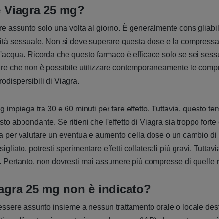
 Viagra 25 mg?
 assunto solo una volta al giorno. È generalmente consigliabil
ttività sessuale. Non si deve superare questa dose e la compress
d'acqua. Ricorda che questo farmaco è efficace solo se sei sess
tare che non è possibile utilizzare contemporaneamente le compre
odispersibili di Viagra.
g impiega tra 30 e 60 minuti per fare effetto. Tuttavia, questo t
o abbondante. Se ritieni che l'effetto di Viagra sia troppo forte
ta per valutare un eventuale aumento della dose o un cambio di
gliato, potresti sperimentare effetti collaterali più gravi. Tuttav
i. Pertanto, non dovresti mai assumere più compresse di quelle
iagra 25 mg non è indicato?
ssere assunto insieme a nessun trattamento orale o locale dest