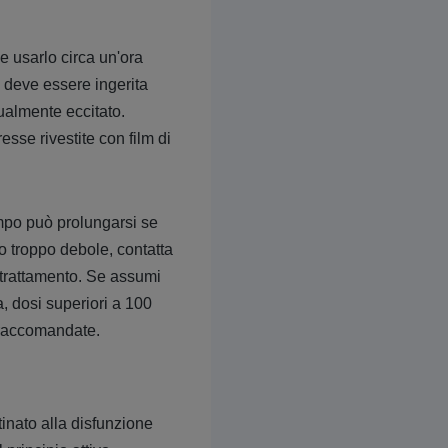
e usarlo circa un'ora
a deve essere ingerita
ualmente eccitato.
sse rivestite con film di
empo può prolungarsi se
 o troppo debole, contatta
 trattamento. Se assumi
ia, dosi superiori a 100
 raccomandate.
inato alla disfunzione