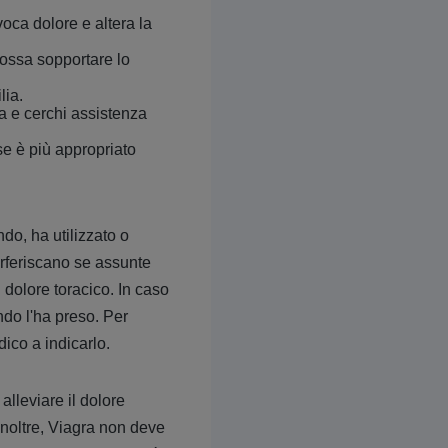
voca dolore e altera la
 possa sopportare lo
lia.
a e cerchi assistenza
se è più appropriato
ndo, ha utilizzato o
erferiscano se assunte
 dolore toracico. In caso
do l'ha preso. Per
ico a indicarlo.
alleviare il dolore
noltre, Viagra non deve