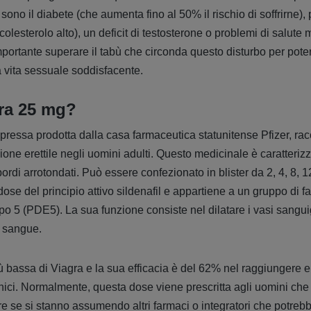
ono il diabete (che aumenta fino al 50% il rischio di soffrirne), 
 colesterolo alto), un deficit di testosterone o problemi di salute 
portante superare il tabù che circonda questo disturbo per poter
a vita sessuale soddisfacente.
ra 25 mg?
ressa prodotta dalla casa farmaceutica statunitense Pfizer, ra
ione erettile negli uomini adulti. Questo medicinale è caratterizz
rdi arrotondati. Può essere confezionato in blister da 2, 4, 8, 1
e del principio attivo sildenafil e appartiene a un gruppo di fa
tipo 5 (PDE5). La sua funzione consiste nel dilatare i vasi sangu
i sangue.
ù bassa di Viagra e la sua efficacia è del 62% nel raggiungere e
inici. Normalmente, questa dose viene prescritta agli uomini ch
e se si stanno assumendo altri farmaci o integratori che potrebb