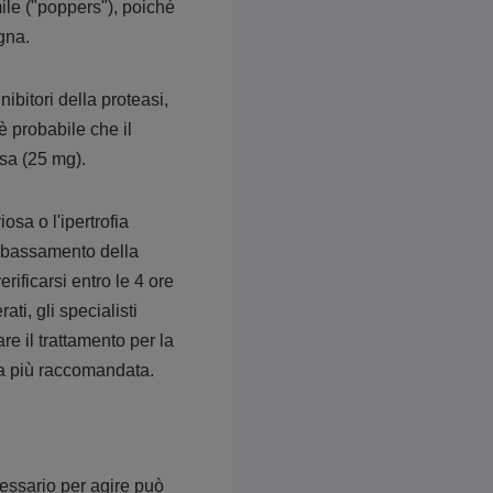
mile ("poppers"), poiché
gna.
ibitori della proteasi,
è probabile che il
ssa (25 mg).
osa o l'ipertrofia
abbassamento della
ificarsi entro le 4 ore
ti, gli specialisti
e il trattamento per la
 la più raccomandata.
essario per agire può