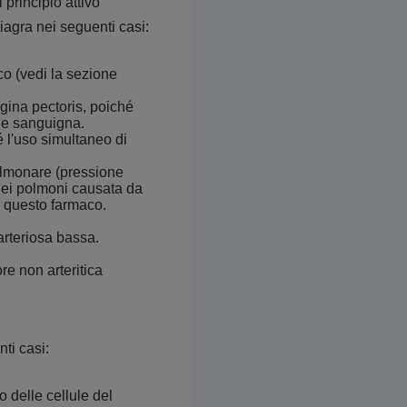
 principio attivo
Viagra nei seguenti casi:
co (vedi la sezione
ngina pectoris, poiché
ne sanguigna.
hé l'uso simultaneo di
polmonare (pressione
nei polmoni causata da
i questo farmaco.
arteriosa bassa.
re non arteritica
ti casi:
o delle cellule del