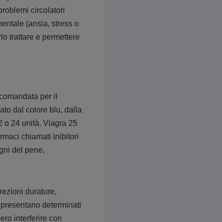
problemi circolatori
mentale (ansia, stress o
lo trattare e permettere
ccomandata per il
ato dal colore blu, dalla
2 o 24 unità. Viagra 25
rmaci chiamati inibitori
igni del pene,
rezioni durature,
e presentano determinati
ero interferire con