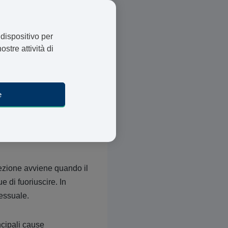
 dispositivo per
ostre attività di
4 Compresse
e
ORDINA ORA
rezione avviene quando il
 di fuoriuscire. In
essuale.
ncipali cause