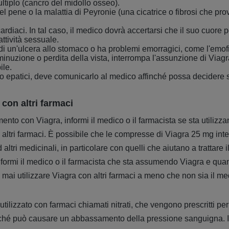
tiplo (cancro del midollo osseo).
l pene o la malattia di Peyronie (una cicatrice o fibrosi che pro
ardiaci. In tal caso, il medico dovrà accertarsi che il suo cuore
attività sessuale.
di un'ulcera allo stomaco o ha problemi emorragici, come l'emofi
nuzione o perdita della vista, interrompa l'assunzione di Viagr
ile.
o epatici, deve comunicarlo al medico affinché possa decidere 
con altri farmaci
amento con Viagra, informi il medico o il farmacista se sta utilizza
e altri farmaci. È possibile che le compresse di Viagra 25 mg int
ri medicinali, in particolare con quelli che aiutano a trattare il
ormi il medico o il farmacista che sta assumendo Viagra e quan
mai utilizzare Viagra con altri farmaci a meno che non sia il med
ilizzato con farmaci chiamati nitrati, che vengono prescritti per 
oiché può causare un abbassamento della pressione sanguigna. I