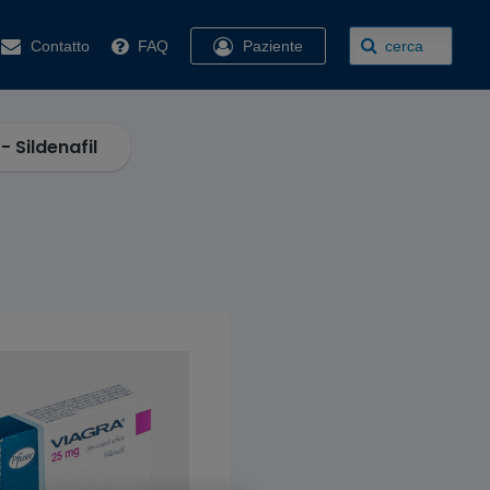
Contatto
FAQ
Paziente
cerca
 Sildenafil