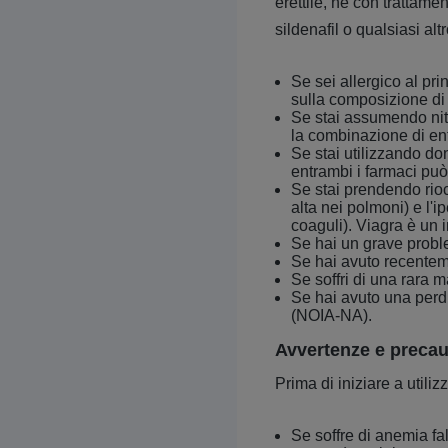
erettile, né con trattame
sildenafil o qualsiasi al
Se sei allergico al pr
sulla composizione di 
Se stai assumendo nitr
la combinazione di en
Se stai utilizzando don
entrambi i farmaci pu
Se stai prendendo rioc
alta nei polmoni) e l
coaguli). Viagra è un 
Se hai un grave probl
Se hai avuto recenteme
Se soffri di una rara m
Se hai avuto una perdi
(NOIA-NA).
Avvertenze e precauz
Prima di iniziare a utili
Se soffre di anemia fal