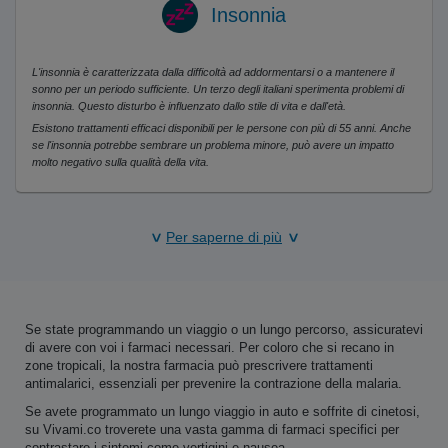
Insonnia
L'insonnia è caratterizzata dalla difficoltà ad addormentarsi o a mantenere il
sonno per un periodo sufficiente. Un terzo degli italiani sperimenta problemi di
insonnia. Questo disturbo è influenzato dallo stile di vita e dall'età.
Esistono trattamenti efficaci disponibili per le persone con più di 55 anni. Anche
se l'insonnia potrebbe sembrare un problema minore, può avere un impatto
molto negativo sulla qualità della vita.
Per saperne di più
Se state programmando un viaggio o un lungo percorso, assicuratevi
di avere con voi i farmaci necessari. Per coloro che si recano in
zone tropicali, la nostra farmacia può prescrivere trattamenti
antimalarici, essenziali per prevenire la contrazione della malaria.
Se avete programmato un lungo viaggio in auto e soffrite di cinetosi,
su Vivami.co troverete una vasta gamma di farmaci specifici per
contrastare i sintomi come vertigini e nausea.