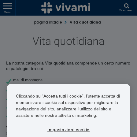
Ricercare...
Menù
pagina iniziale
Vita quotidiana
Vita quotidiana
La nostra categoria Vita quotidiana comprende un certo numero
di patologie, tra cui:
mal di montagna
il mal di trasporto
Cliccando su “Accetta tutti i cookie”, l'utente accetta di
Perdita di peso
memorizzare i cookie sul dispositivo per migliorare la
La prevenzione della malaria
navigazione del sito, analizzare l'utilizzo del sito e
Smettere di fumare
assistere nelle nostre attività di marketing.
Vivami.co offre una vasta gamma di farmaci che supportano lo
Impostazioni cookie
smettere di fumare, prevengono la malaria e promuovono in