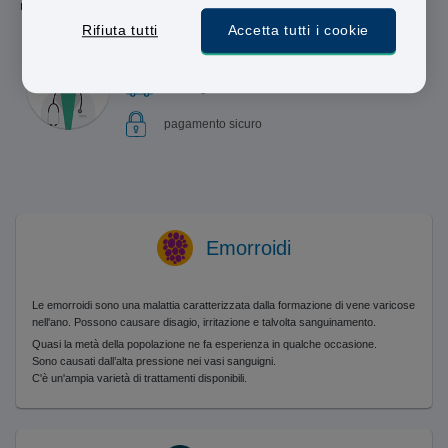
modo sicuro la perdita di peso.
Rifiuta tutti
Accetta tutti i cookie
Professionisti abilitati
Consegna in 48 ore
pagamento sicuro
Emorroidi
Le emorroidi sono una malattia caratterizzata dalla formazione di vene varicose
nell'ano. Possono causare disagio, irritazione e talvolta sanguinamento.
Quasi la metà della popolazione ne fa esperienza in qualche occasione.
Sono causati dall’alta pressione nei vasi sanguigni.
C'è un'ampia varietà di trattamenti disponibili.