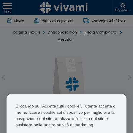
Ricercare...
Menù
Sicuro
Farmacia registrata
Consegna 24-48 ore
pagina iniziale
Anticoncepción
Pillola Combinata
Mercilon
Cliccando su “Accetta tutti i cookie”, l'utente accetta di
Mercilon
memorizzare i cookie sul dispositivo per migliorare la
navigazione del sito, analizzare l'utilizzo del sito e
Ethinylestradiol/Desogestrel
assistere nelle nostre attività di marketing.