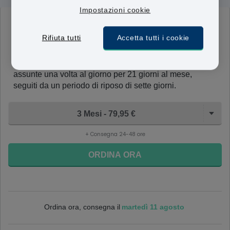
Impostazioni cookie
Mercilon
20mcg/150mcg
Rifiuta tutti
Accetta tutti i cookie
Ogni pillola contiene 150 microgrammi di desogestrel e
20 microgrammi di etinilestradiolo. Le pillole vengono
assunte una volta al giorno per 21 giorni al mese,
seguiti da un periodo di riposo di sette giorni.
3 Mesi - 79,95 €
+ Consegna 24-48 ore
ORDINA ORA
martedì 11 agosto
Ordina ora, consegna il