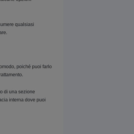
ssumere qualsiasi
are.
comodo, poiché puoi farlo
trattamento.
no di una sezione
acia interna dove puoi