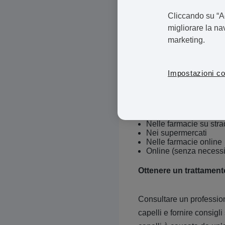
diverso per ciascuna per
Cliccando su “Ac
ricetta medica, ad esempi
migliorare la nav
marketing.
Dove si possono ottener
Impostazioni co
Puoi trovare trattamenti p
Con prescrizione medi
Senza prescrizione, pr
Nelle farmacie su str
Nei supermercati
Nelle farmacie online
Online (senza necessit
Ottenere un trattamento
Consultare un profession
capelli e fornire consigli