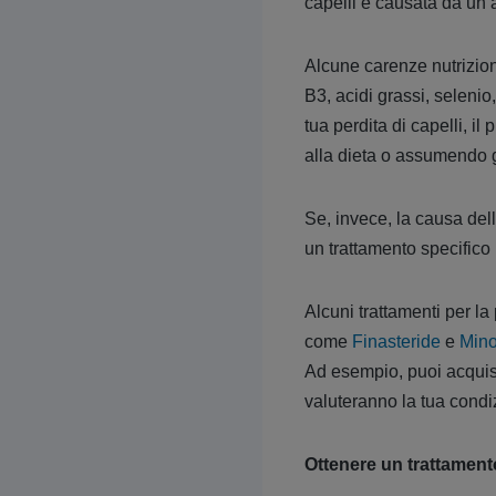
capelli è causata da un’a
Alcune carenze nutriziona
B3, acidi grassi, seleni
tua perdita di capelli, i
alla dieta o assumendo gl
Se, invece, la causa dell
un trattamento specifico p
Alcuni trattamenti per la
come
Finasteride
e
Mino
Ad esempio, puoi acquis
valuteranno la tua condi
Ottenere un trattamento