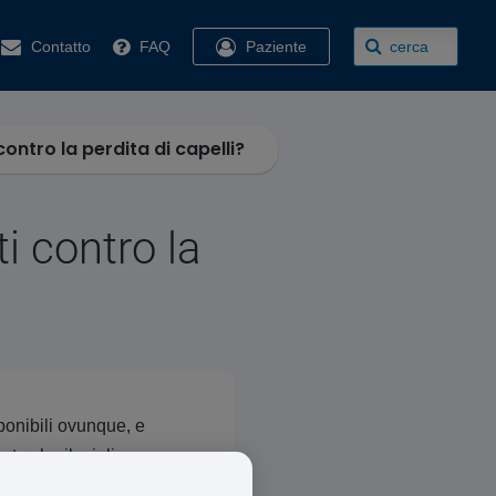
Contatto
FAQ
Paziente
cerca
ntro la perdita di capelli?
i contro la
ponibili ovunque, e
te che il miglior
menti funzionano in modo