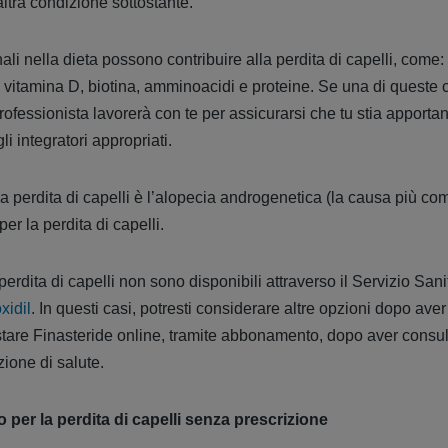
ltra condizione sottostante.
li nella dieta possono contribuire alla perdita di capelli, come: 
o, vitamina D, biotina, amminoacidi e proteine. Se una di queste 
l professionista lavorerà con te per assicurarsi che tu stia apport
i integratori appropriati.
a perdita di capelli è l’alopecia androgenetica (la causa più comu
er la perdita di capelli.
 perdita di capelli non sono disponibili attraverso il Servizio Sa
xidil
. In questi casi, potresti considerare altre opzioni dopo aver
tare Finasteride online, tramite abbonamento, dopo aver consul
zione di salute.
 per la perdita di capelli senza prescrizione