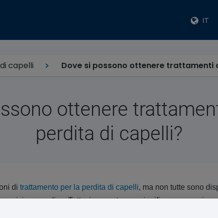
IT
di capelli
Dove si possono ottenere trattamenti co
ssono ottenere trattament
perdita di capelli?
oni di
trattamento per la perdita di capelli
, ma non tutte sono dis
escrizione medica. Tuttavia, questo non significa necessariamen
a di capelli debba essere ottenuto solo su prescrizione. I tratta