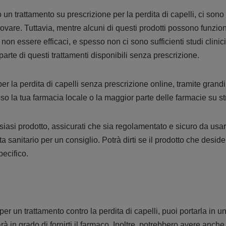
 un trattamento su prescrizione per la perdita di capelli, ci sono
rovare. Tuttavia, mentre alcuni di questi prodotti possono funzi
o non essere efficaci, e spesso non ci sono sufficienti studi clini
 parte di questi trattamenti disponibili senza prescrizione.
per la perdita di capelli senza prescrizione online, tramite grand
 la tua farmacia locale o la maggior parte delle farmacie su st
siasi prodotto, assicurati che sia regolamentato e sicuro da usar
a sanitario per un consiglio. Potrà dirti se il prodotto che desid
pecifico.
er un trattamento contro la perdita di capelli, puoi portarla in u
à in grado di fornirti il farmaco. Inoltre, potrebbero avere anch