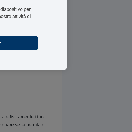
 acquistabile senza
 dispositivo per
ostre attività di
e
are fisicamente i tuoi
viduare se la perdita di