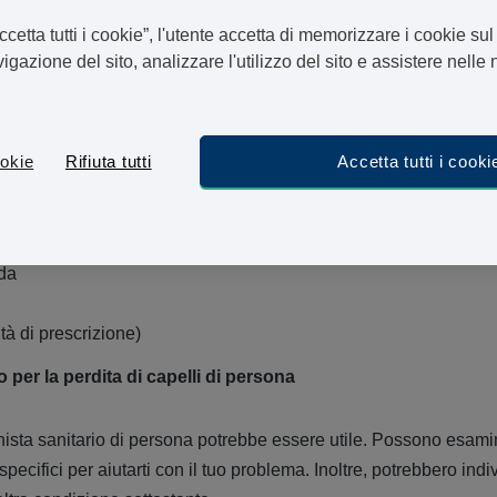
sona, e potresti scoprire che quello più adatto a te è facilmente
cetta tutti i cookie”, l'utente accetta di memorizzare i cookie sul
o in farmacia o presso rivenditori autorizzati.
igazione del sito, analizzare l'utilizzo del sito e assistere nelle n
e trattamenti contro la perdita di capelli?
okie
Rifiuta tutti
Accetta tutti i cooki
er la perdita di capelli nei seguenti luoghi:
ca da un professionista sanitario
esso la tua farmacia locale
ada
à di prescrizione)
 per la perdita di capelli di persona
ista sanitario di persona potrebbe essere utile. Possono esamin
 specifici per aiutarti con il tuo problema. Inoltre, potrebbero indi