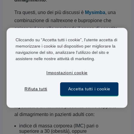
Tra questi, uno dei più discussi è
Mysimba
, una
combinazione di naltrexone e bupropione che
agisce sul cervello regolando il senso di appetito
e il desiderio di cibo. Ma cosa significa usarlo
Cliccando su “Accetta tutti i cookie”, l'utente accetta di
nella vita quotidiana? E quali risultati reali si
memorizzare i cookie sul dispositivo per migliorare la
navigazione del sito, analizzare l'utilizzo del sito e
possono ottenere?
assistere nelle nostre attività di marketing.
Abbiamo raccolto
testimonianze e opinioni di
Impostazioni cookie
pazienti italiani
che hanno sperimentato
Mysimba come parte del loro percorso di salute.
Rifiuta tutti
Accetta tutti i cookie
Che cos’è Mysimba?
Mysimba
è un farmaco prescritto come supporto
al dimagrimento in pazienti adulti con:
indice di massa corporea (IMC) pari o
superiore a 30 (obesità), oppure