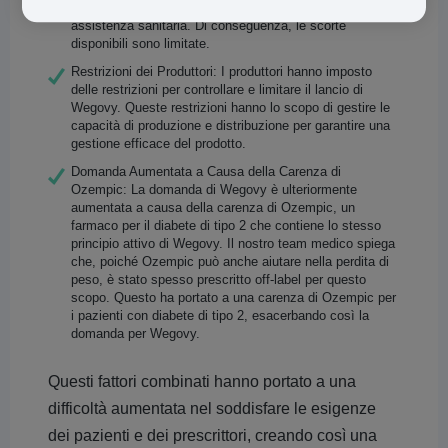
professionisti della salute che delle aziende private di
assistenza sanitaria. Di conseguenza, le scorte
disponibili sono limitate.
Restrizioni dei Produttori: I produttori hanno imposto
delle restrizioni per controllare e limitare il lancio di
Wegovy. Queste restrizioni hanno lo scopo di gestire le
capacità di produzione e distribuzione per garantire una
gestione efficace del prodotto.
Domanda Aumentata a Causa della Carenza di
Ozempic: La domanda di Wegovy è ulteriormente
aumentata a causa della carenza di Ozempic, un
farmaco per il diabete di tipo 2 che contiene lo stesso
principio attivo di Wegovy. Il nostro team medico spiega
che, poiché Ozempic può anche aiutare nella perdita di
peso, è stato spesso prescritto off-label per questo
scopo. Questo ha portato a una carenza di Ozempic per
i pazienti con diabete di tipo 2, esacerbando così la
domanda per Wegovy.
Questi fattori combinati hanno portato a una
difficoltà aumentata nel soddisfare le esigenze
dei pazienti e dei prescrittori, creando così una