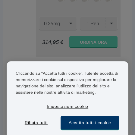
0.25mg
1 Pen
314,95 €
ORDINA ORA
Cliccando su “Accetta tutti i cookie”, l'utente accetta di
principale ragione della carenza di
Wegovy
è la
memorizzare i cookie sul dispositivo per migliorare la
mancanza di approvvigionamento per soddisfare
navigazione del sito, analizzare l'utilizzo del sito e
assistere nelle nostre attività di marketing.
la domanda. Diversi fattori contribuiscono a
questi problemi di catena di approvvigionamento
Impostazioni cookie
per Wegovy:
Nuovo Farmaco con Alta Domanda: Wegovy è un
Rifiuta tutti
Accetta tutti i cookie
farmaco relativamente nuovo sul mercato e sta
riscontrando una domanda molto elevata sia da parte dei