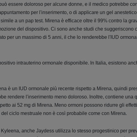
può essere doloroso per alcune donne, e il medico potrebbe con
'appuntamento per l'inserimento, o di applicare un gel anestetico
è simile a un pap test. Mirena è efficace oltre il 99% contro la g
imozione del dispositivo. Ci sono anche studi che suggeriscono 
to per un massimo di 5 anni, il che lo renderebbe l'IUD ormonal
ositivo intrauterino ormonale disponibile. In Italia, esistono a
na è un IUD ormonale più recente rispetto a Mirena, quindi pres
bbe rendere l'inserimento meno doloroso. Inoltre, contiene una qu
petto ai 52 mg di Mirena. Meno ormoni possono ridurre gli effetti 
del ciclo mestruale non è così probabile come con Mirena.
yleena, anche Jaydess utilizza lo stesso progestinico per prev