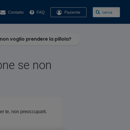
Contatto
FAQ
Paziente
cerca
non voglio prendere la pillola?
ione se non
er te, non preoccuparti.