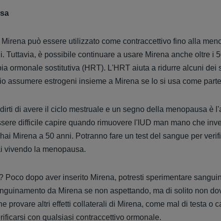
usa
no Mirena può essere utilizzato come contraccettivo fino alla meno
ni. Tuttavia, è possibile continuare a usare Mirena anche oltre i
a ormonale sostitutiva (HRT). L'HRT aiuta a ridurre alcuni dei 
 assumere estrogeni insieme a Mirena se lo si usa come parte
rti di avere il ciclo mestruale e un segno della menopausa è l
sere difficile capire quando rimuovere l'IUD man mano che invec
i Mirena a 50 anni. Potranno fare un test del sangue per verifica
ai vivendo la menopausa.
i? Poco dopo aver inserito Mirena, potresti sperimentare sangui
sanguinamento da Mirena se non aspettando, ma di solito non do
e provare altri effetti collaterali di Mirena, come mal di testa o
rificarsi con qualsiasi contraccettivo ormonale.