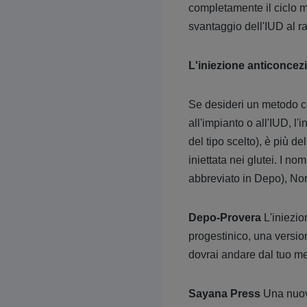
completamente il ciclo m
svantaggio dell'IUD al 
L'iniezione anticoncez
Se desideri un metodo co
all'impianto o all'IUD, 
del tipo scelto), è più d
iniettata nei glutei. I no
abbreviato in Depo), Nor
Depo-Provera
L'iniezio
progestinico, una version
dovrai andare dal tuo me
Sayana Press
Una nuova