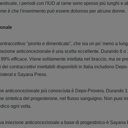
estruale, i periodi con l'IUD al rame sono spesso più lunghi e a
rame è che l'inserimento può essere doloroso per alcune donne.
ionale
ntraccettivo "pronto e dimenticato", che sia un po' meno a lung
l'iniezione anticoncezionale è una scelta eccellente. Durando 8 
el 99% efficace. Viene solitamente iniettata nel braccio, ma se pr
mi dei contraccettivi iniettabili disponibili in Italia includono De
isterat e Sayana Press.
ne anticoncezionale più conosciuta è Depo-Provera. Durando 13
e sintetica del progesterone, nel flusso sanguigno. Non puoi ini
dico ogni volta.
 iniezione anticoncezionale a base di progestinico è Sayana 