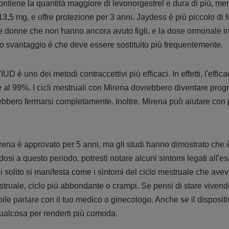
ontiene la quantità maggiore di levonorgestrel e dura di più, m
13,5 mg, e offre protezione per 3 anni. Jaydess è più piccolo di M
le donne che non hanno ancora avuto figli, e la dose ormonale in
. Lo svantaggio è che deve essere sostituito più frequentemente.
UD è uno dei metodi contraccettivi più efficaci. In effetti, l'effi
al 99%. I cicli mestruali con Mirena dovrebbero diventare prog
rebbero fermarsi completamente. Inoltre, Mirena può aiutare co
na è approvato per 5 anni, ma gli studi hanno dimostrato che è
dosi a questo periodo, potresti notare alcuni sintomi legati all'
i solito si manifesta come i sintomi del ciclo mestruale che avevi
ruale, ciclo più abbondante o crampi. Se pensi di stare vivend
ile parlare con il tuo medico o ginecologo. Anche se il dispositi
qualcosa per renderti più comoda.