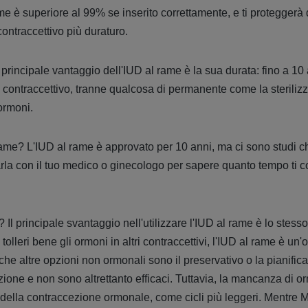
ame è superiore al 99% se inserito correttamente, e ti proteggerà
contraccettivo più duraturo.
 principale vantaggio dell'IUD al rame è la sua durata: fino a 10
o contraccettivo, tranne qualcosa di permanente come la sterili
ormoni.
ame? L'IUD al rame è approvato per 10 anni, ma ci sono studi 
arla con il tuo medico o ginecologo per sapere quanto tempo ti 
 Il principale svantaggio nell'utilizzare l'IUD al rame è lo stess
olleri bene gli ormoni in altri contraccettivi, l'IUD al rame è un'
he altre opzioni non ormonali sono il preservativo o la pianifica
zione e non sono altrettanto efficaci. Tuttavia, la mancanza di o
 della contraccezione ormonale, come cicli più leggeri. Mentre M